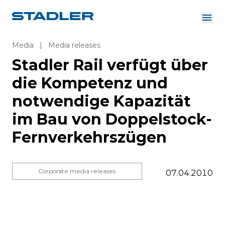
About us
Investor Relations
Media
|
Media releases
Suppliers
Stadler Rail verfügt über
Downloads
Solutions
die Kompetenz und
English
Careers
notwendige Kapazität
im Bau von Doppelstock-
Fernverkehrszügen
InnoTrans
Corporate media releases
07.04.2010