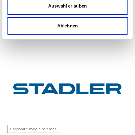
InterCity FLIRT fleet
Auswahl erlauben
GYSEV Ltd.’s procurement project for 11 FLIRT
InterCity electric multiple units has reached a
Ablehnen
major milestone: the first vehicle has been
completed at Stadle...
Corporate media releases