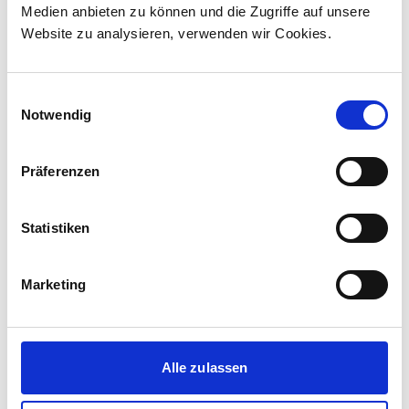
Medien anbieten zu können und die Zugriffe auf unsere
The contract incl...
Website zu analysieren, verwenden wir Cookies.
Einwilligungsauswahl
Notwendig
Präferenzen
Statistiken
Marketing
Corporate media releases
30.07.2026
Alle zulassen
New standard in Hungarian railway transport:
First train completed for GYSEV’s new