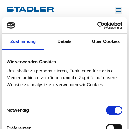
Impressum
About us
Investor Relations
Suppliers
Downloads
Solutions
Zustimmung
Details
Über Cookies
Stadler Rail AG, Ernst-Stadler-Strasse 1, 9565
Bussnang, Switzerland
English
Careers
stadler.rail@stadlerrail.com
/ +41 71 626 21 20
Wir verwenden Cookies
Um Inhalte zu personalisieren, Funktionen für soziale
Medien anbieten zu können und die Zugriffe auf unsere
Website zu analysieren, verwenden wir Cookies.
InnoTrans
Einwilligungsauswahl
Notwendig
Präferenzen