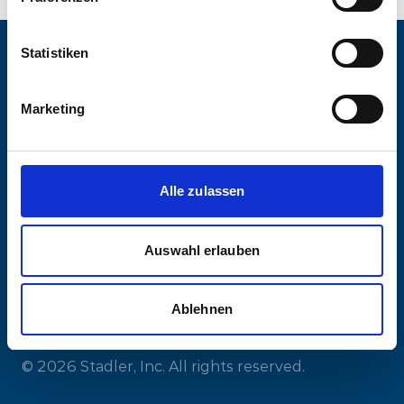
Statistiken
Marketing
Get in Contact
LinkedIn
YouTube
Facebook
Instagram
Alle zulassen
Auswahl erlauben
Legal Notice
Compliance
Privacy
Cookies
Certifications
Ablehnen
© 2026 Stadler, Inc. All rights reserved.