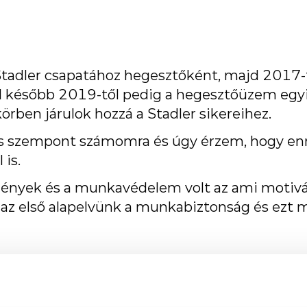
tadler csapatához hegesztőként, majd 2017-
 később 2019-től pedig a hegesztőüzem egyi
rben járulok hozzá a Stadler sikereihez.
os szempont számomra és úgy érzem, hogy en
is.
nyek és a munkavédelem volt az ami motivált
l az első alapelvünk a munkabiztonság és ez