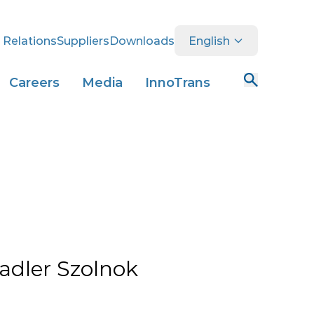
 Relations
Suppliers
Downloads
English
Careers
Media
InnoTrans
adler Szolnok