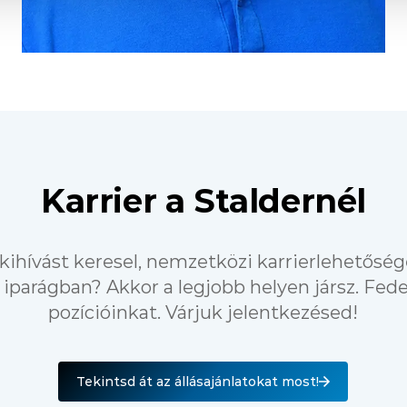
Karrier a Staldernél
kihívást keresel, nemzetközi karrierlehetősé
iparágban? Akkor a legjobb helyen jársz. Fede
pozícióinkat. Várjuk jelentkezésed!
Tekintsd át az állásajánlatokat most!