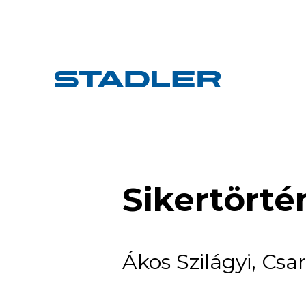
Sikertörté
Ákos Szilágyi, Cs