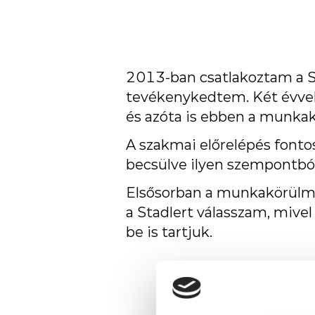
2013-ban csatlakoztam a S
tevékenykedtem. Két évvel
és azóta is ebben a munkakö
A szakmai előrelépés font
becsülve ilyen szempontból 
Elsősorban a munkakörülmé
a Stadlert válasszam, mive
be is tartjuk.