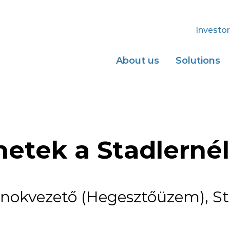
Investor
About us
Solutions
netek a Stadlernél
arnokvezető (Hegesztőüzem), St