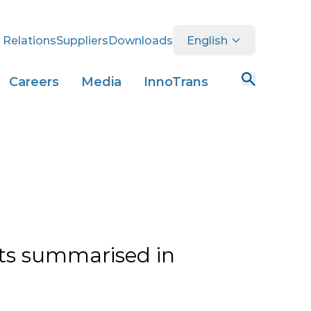
 Relations
Suppliers
Downloads
English
Careers
Media
InnoTrans
nts summarised in