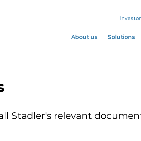
Investor
About us
Solutions
s
 all Stadler's relevant docume