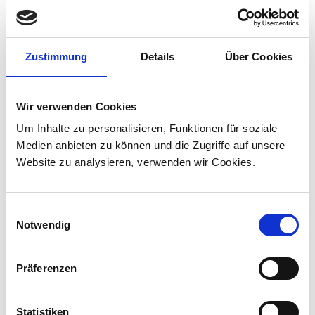
Bewerbung.
Jetzt Jobangebote entdecken
Zustimmung
Details
Über Cookies
Wir verwenden Cookies
Um Inhalte zu personalisieren, Funktionen für soziale
Medien anbieten zu können und die Zugriffe auf unsere
Website zu analysieren, verwenden wir Cookies.
Engagement für die
Einwilligungsauswahl
Gesellschaft
Notwendig
An all unseren Standorte ist es uns ein grosses
Präferenzen
Anliegen, mit den lokalen Gemeinschaften zu
interagieren.
Lesen Sie hier zu unserem gesellschaftlichen
Statistiken