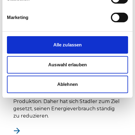
Engagement:
Marketing
Success Stories
Alle zulassen
Photovoltaik - Strom aus
Auswahl erlauben
Solarenergie
Ablehnen
Ein Grossteil der CO2-Emissionen entstehen
durch den Energieverbrauch während der
Produktion. Daher hat sich Stadler zum Ziel
gesetzt, seinen Energieverbrauch ständig
zu reduzieren.