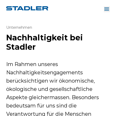
Über uns
Investor Relations
Unternehmen
Zulieferer
Nachhaltigkeit bei
Downloads
Lösungen
Deutsch
Stadler
Karriere
Im Rahmen unseres
Nachhaltigkeitsengagements
InnoTrans
berücksichtigen wir ökonomische,
ökologische und gesellschaftliche
Aspekte gleichermassen. Besonders
bedeutsam für uns sind die
Verantwortung für die Menschen