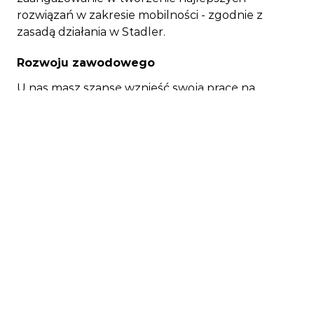
rozwiązań w zakresie mobilności - zgodnie z
zasadą działania w Stadler.
Rozwoju zawodowego
U nas masz szansę wznieść swoją pracę na
światowy poziom, a jednocześnie rozwijać się
zawodowo w sposób niezależny, w dużej mierze
wolny od biurokratycznych przeszkód i
sztywnych struktur. Każdy w naszej firmie
powinien mieć szansę na rozwój wykraczający
poza niego samego - w ten sposób powstają
najlepsze wyniki.
Pracy z najlepszymi
W Stadler znajdziesz środowisko, w którym
najlepsi w swojej dziedzinie z całego świata
spotykają się i wspólnie tworzą wspaniałe i wielkie
rzeczy. Postrzegamy siebie jako duży zespół