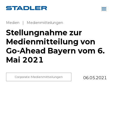
Über uns
Investor Relations
Medien
|
Medienmitteilungen
Zulieferer
Stellungnahme zur
Downloads
Lösungen
Medienmitteilung von
Deutsch
Karriere
Go-Ahead Bayern vom 6.
Mai 2021
InnoTrans
Corporate-Medienmitteilungen
06.05.2021