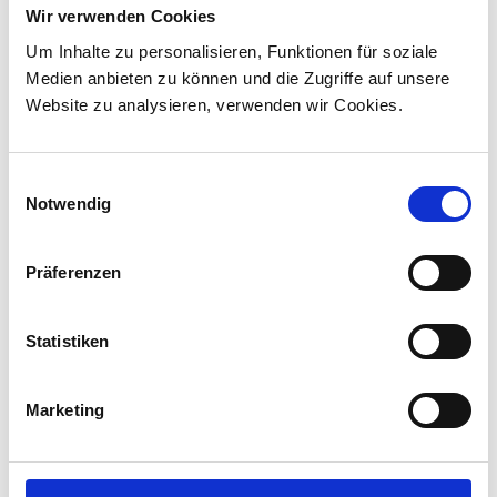
Stadler hat mit VIA Rail Canada einen Vertrag
Wir verwenden Cookies
über die Lieferung von 45 Hybridlokomotiven
Um Inhalte zu personalisieren, Funktionen für soziale
unterzeichnet und sich damit den ersten
Medien anbieten zu können und die Zugriffe auf unsere
Lokomotivauftrag in Kanada ...
Website zu analysieren, verwenden wir Cookies.
Einwilligungsauswahl
Notwendig
Präferenzen
Statistiken
Marketing
Corporate-Medienmitteilungen
30.07.2026