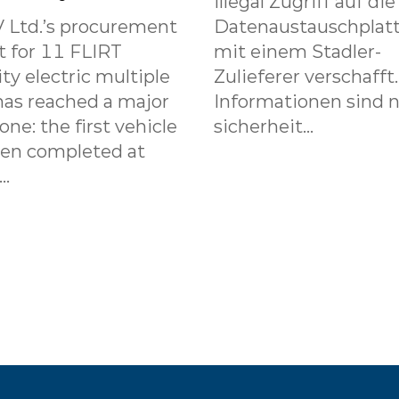
illegal Zugriff auf die
 Ltd.’s procurement
Datenaustauschplat
t for 11 FLIRT
mit einem Stadler-
ity electric multiple
Zulieferer verschafft
has reached a major
Informationen sind n
one: the first vehicle
sicherheit...
een completed at
..