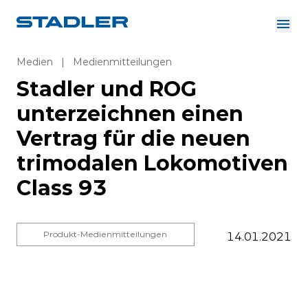
Über uns
Investor Relations
Medien
|
Medienmitteilungen
Zulieferer
Stadler und ROG
Downloads
Lösungen
unterzeichnen einen
Deutsch
Karriere
Vertrag für die neuen
trimodalen Lokomotiven
Class 93
InnoTrans
Produkt-Medienmitteilungen
14.01.2021