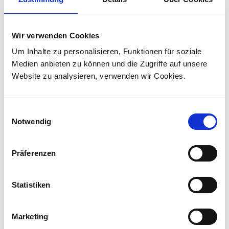
30.07.2026
Stadler liefert 45 Hybridlokomotiven für den
Wir verwenden Cookies
Personenverkehr in Kanada
Um Inhalte zu personalisieren, Funktionen für soziale
Stadler hat mit VIA Rail Canada einen Vertrag
Medien anbieten zu können und die Zugriffe auf unsere
über die Lieferung von 45 Hybridlokomotiven
Website zu analysieren, verwenden wir Cookies.
unterzeichnet und sich damit den ersten
Lokomotivauftrag in Kanada ...
Einwilligungsauswahl
Notwendig
Präferenzen
Statistiken
Marketing