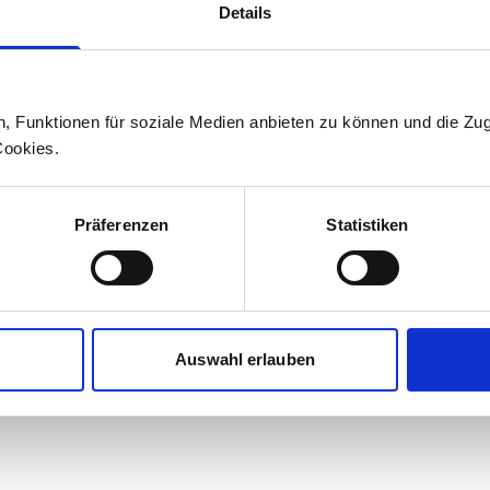
Informationen zu Stadler können Sie
Details
Medienstelle wenden.
Medienstelle
n, Funktionen für soziale Medien anbieten zu können und die Zug
Cookies.
+41 71 626 19 19
medien@stadlerrail.com
Präferenzen
Statistiken
LinkedIn
YouTube
Facebook
Instagram
Auswahl erlauben