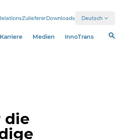
Relations
Zulieferer
Downloads
Deutsch
Karriere
Medien
InnoTrans
 die
dige