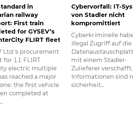
tandard in
Cybervorfall: IT-Sy
rian railway
von Stadler nicht
ort: First train
kompromittiert
eted for GYSEV’s
Cyberkriminelle habe
nterCity FLIRT fleet
illegal Zugriff auf die
 Ltd.’s procurement
Datenaustauschplat
t for 11 FLIRT
mit einem Stadler-
ity electric multiple
Zulieferer verschafft
has reached a major
Informationen sind n
one: the first vehicle
sicherheit...
een completed at
..