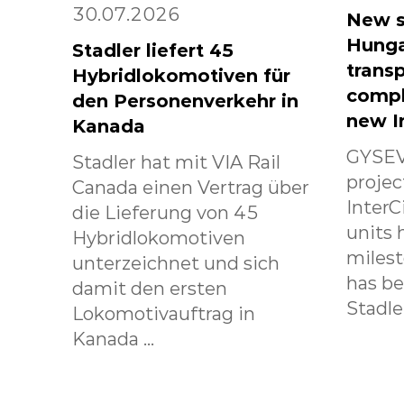
30.07.2026
New s
Hunga
Stadler liefert 45
transp
Hybridlokomotiven für
compl
den Personenverkehr in
new I
Kanada
GYSEV
Stadler hat mit VIA Rail
projec
Canada einen Vertrag über
InterC
die Lieferung von 45
units 
Hybridlokomotiven
milest
unterzeichnet und sich
has b
damit den ersten
Stadle.
Lokomotivauftrag in
Kanada ...