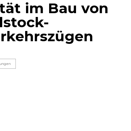
tät im Bau von
stock-
erkehrszügen
lungen