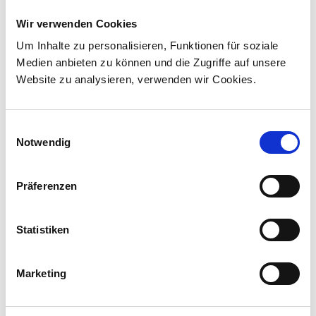
Personenverkehr in Kanada
Wir verwenden Cookies
Stadler hat mit VIA Rail Canada einen Vertrag
über die Lieferung von 45 Hybridlokomotiven
Um Inhalte zu personalisieren, Funktionen für soziale
unterzeichnet und sich damit den ersten
Medien anbieten zu können und die Zugriffe auf unsere
Lokomotivauftrag in Kanada ...
Website zu analysieren, verwenden wir Cookies.
Einwilligungsauswahl
Notwendig
Präferenzen
Statistiken
Marketing
Corporate-Medienmitteilungen