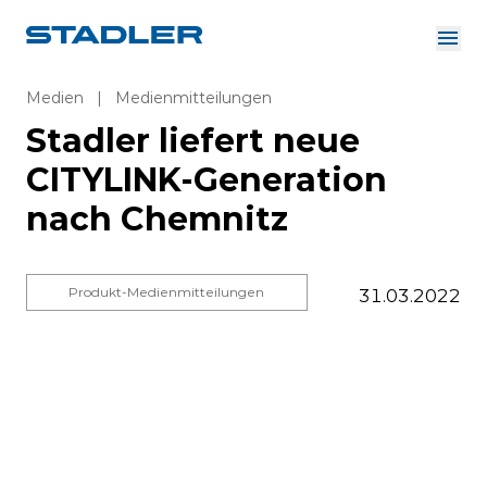
Über uns
Investor Relations
Medien
|
Medienmitteilungen
Zulieferer
Stadler liefert neue
Downloads
Lösungen
CITYLINK-Generation
Deutsch
Karriere
nach Chemnitz
Produkt-Medienmitteilungen
31.03.2022
InnoTrans