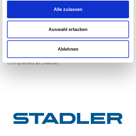
30.07.2026
Alle zulassen
New standard in Hungarian railway transport:
First train completed for GYSEV’s new
Auswahl erlauben
InterCity FLIRT fleet
GYSEV Ltd.’s procurement project for 11 FLIRT
InterCity electric multiple units has reached a
Ablehnen
major milestone: the first vehicle has been
completed at Stadle...