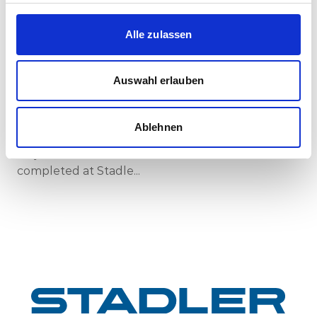
Corporate-Medienmitteilungen
Alle zulassen
30.07.2026
New standard in Hungarian railway transport:
First train completed for GYSEV’s new
Auswahl erlauben
InterCity FLIRT fleet
GYSEV Ltd.’s procurement project for 11 FLIRT
Ablehnen
InterCity electric multiple units has reached a
major milestone: the first vehicle has been
completed at Stadle...