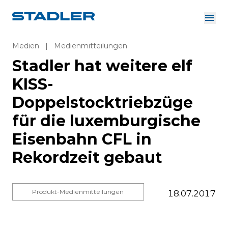
Über uns
Investor Relations
Medien
|
Medienmitteilungen
Zulieferer
Stadler hat weitere elf
Downloads
Lösungen
KISS-
Deutsch
Karriere
Doppelstocktriebzüge
für die luxemburgische
Eisenbahn CFL in
InnoTrans
Rekordzeit gebaut
Produkt-Medienmitteilungen
18.07.2017