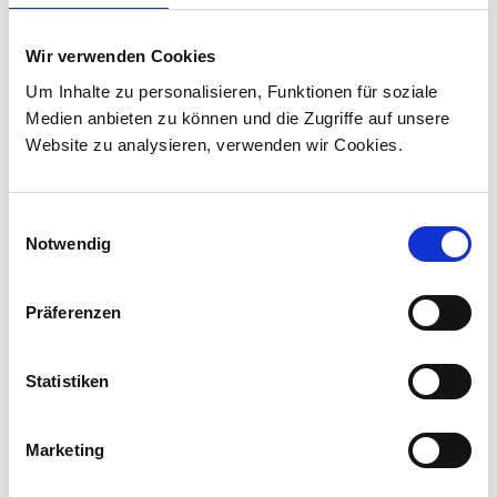
Stadler liefert 45 Hybridlokomotiven für den
Personenverkehr in Kanada
Wir verwenden Cookies
Stadler hat mit VIA Rail Canada einen Vertrag
Um Inhalte zu personalisieren, Funktionen für soziale
über die Lieferung von 45 Hybridlokomotiven
Medien anbieten zu können und die Zugriffe auf unsere
unterzeichnet und sich damit den ersten
Website zu analysieren, verwenden wir Cookies.
Lokomotivauftrag in Kanada ...
Einwilligungsauswahl
Notwendig
Präferenzen
Statistiken
Marketing