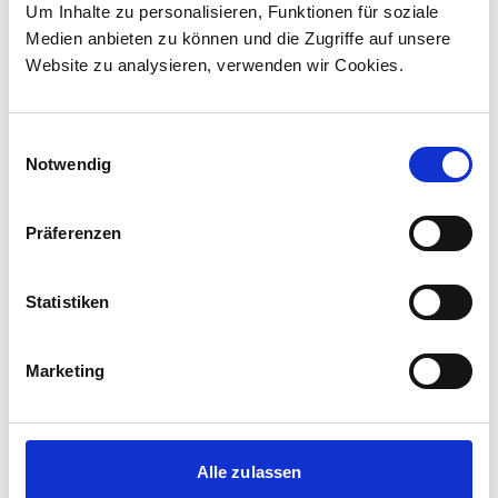
Lokomotivauftrag in Kanada ...
Um Inhalte zu personalisieren, Funktionen für soziale
Medien anbieten zu können und die Zugriffe auf unsere
Website zu analysieren, verwenden wir Cookies.
Einwilligungsauswahl
Notwendig
Präferenzen
Statistiken
Corporate-Medienmitteilungen
Marketing
30.07.2026
New standard in Hungarian railway transport:
First train completed for GYSEV’s new
Alle zulassen
InterCity FLIRT fleet