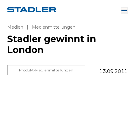
Über uns
Investor Relations
Medien
|
Medienmitteilungen
Zulieferer
Stadler gewinnt in
Downloads
Lösungen
London
Deutsch
Karriere
Produkt-Medienmitteilungen
13.09.2011
InnoTrans