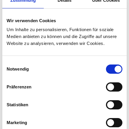
Zustimmung
Details
Über Cookies
30.07.2026
Stadler liefert 45 Hybridlokomotiven für den
Wir verwenden Cookies
Personenverkehr in Kanada
Um Inhalte zu personalisieren, Funktionen für soziale
Stadler hat mit VIA Rail Canada einen Vertrag
Medien anbieten zu können und die Zugriffe auf unsere
über die Lieferung von 45 Hybridlokomotiven
Website zu analysieren, verwenden wir Cookies.
unterzeichnet und sich damit den ersten
Lokomotivauftrag in Kanada ...
Einwilligungsauswahl
Notwendig
Präferenzen
Statistiken
Marketing