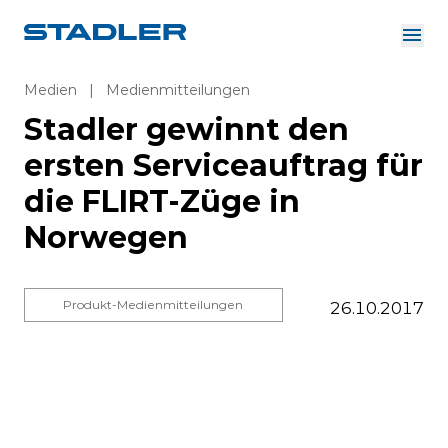
Über uns
Investor Relations
Medien
|
Medienmitteilungen
Zulieferer
Stadler gewinnt den
Downloads
Lösungen
ersten Serviceauftrag für
Deutsch
Karriere
die FLIRT-Züge in
Norwegen
InnoTrans
Produkt-Medienmitteilungen
26.10.2017