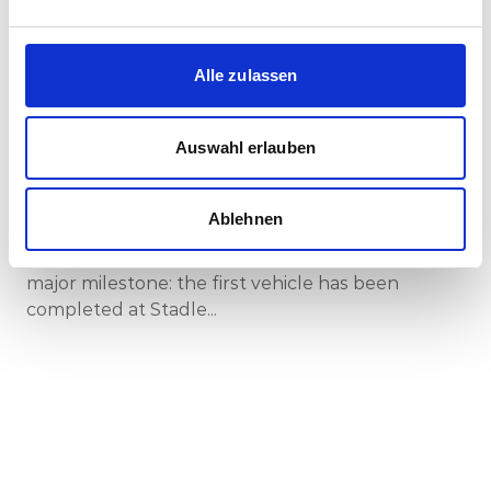
Corporate-Medienmitteilungen
Alle zulassen
30.07.2026
New standard in Hungarian railway transport:
Auswahl erlauben
First train completed for GYSEV’s new
InterCity FLIRT fleet
Ablehnen
GYSEV Ltd.’s procurement project for 11 FLIRT
InterCity electric multiple units has reached a
major milestone: the first vehicle has been
completed at Stadle...