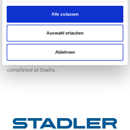
Corporate-Medienmitteilungen
Alle zulassen
30.07.2026
New standard in Hungarian railway transport:
First train completed for GYSEV’s new
Auswahl erlauben
InterCity FLIRT fleet
GYSEV Ltd.’s procurement project for 11 FLIRT
Ablehnen
InterCity electric multiple units has reached a
major milestone: the first vehicle has been
completed at Stadle...