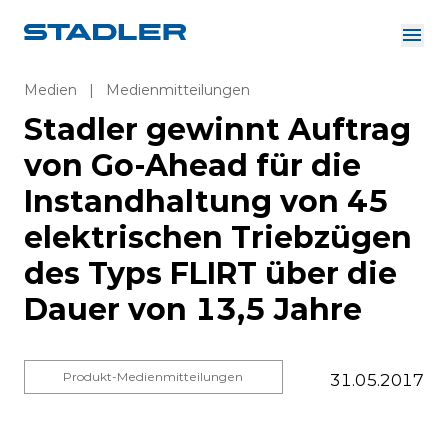
Über uns
Investor Relations
Medien
|
Medienmitteilungen
Zulieferer
Stadler gewinnt Auftrag
Downloads
Lösungen
von Go-Ahead für die
Deutsch
Karriere
Instandhaltung von 45
elektrischen Triebzügen
des Typs FLIRT über die
InnoTrans
Dauer von 13,5 Jahre
Produkt-Medienmitteilungen
31.05.2017