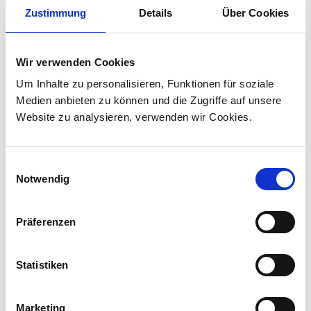
Zustimmung
Details
Über Cookies
Produkt-Medienmitteilungen
30.07.2026
Wir verwenden Cookies
Stadler liefert 45 Hybridlokomotiven für den
Personenverkehr in Kanada
Um Inhalte zu personalisieren, Funktionen für soziale
Medien anbieten zu können und die Zugriffe auf unsere
Stadler hat mit VIA Rail Canada einen Vertrag
Website zu analysieren, verwenden wir Cookies.
über die Lieferung von 45 Hybridlokomotiven
unterzeichnet und sich damit den ersten
Lokomotivauftrag in Kanada ...
Einwilligungsauswahl
Notwendig
Präferenzen
Statistiken
Marketing