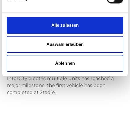
Alle zulassen
Corporate-Medienmitteilungen
30.07.2026
Auswahl erlauben
New standard in Hungarian railway transport:
First train completed for GYSEV’s new
InterCity FLIRT fleet
Ablehnen
GYSEV Ltd.’s procurement project for 11 FLIRT
InterCity electric multiple units has reached a
major milestone: the first vehicle has been
completed at Stadle...