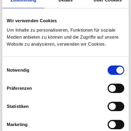
30.07.2026
Stadler liefert 45 Hybridlokomotiven für den
Wir verwenden Cookies
Personenverkehr in Kanada
Um Inhalte zu personalisieren, Funktionen für soziale
Stadler hat mit VIA Rail Canada einen Vertrag
Medien anbieten zu können und die Zugriffe auf unsere
über die Lieferung von 45 Hybridlokomotiven
Website zu analysieren, verwenden wir Cookies.
unterzeichnet und sich damit den ersten
Lokomotivauftrag in Kanada ...
Einwilligungsauswahl
Notwendig
Präferenzen
Statistiken
Marketing