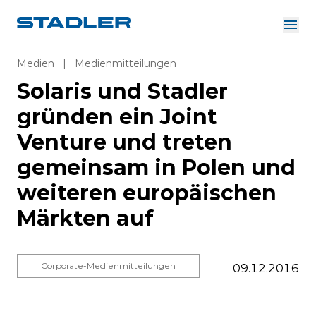
Über uns
Investor Relations
Medien
|
Medienmitteilungen
Zulieferer
Solaris und Stadler
Downloads
Lösungen
gründen ein Joint
Deutsch
Karriere
Venture und treten
gemeinsam in Polen und
weiteren europäischen
InnoTrans
Märkten auf
Corporate-Medienmitteilungen
09.12.2016