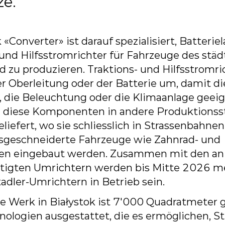
ze.
k
«Converter»
ist
darauf
spezialisiert,
Batterie
und
Hilfsstromrichter
für
Fahrzeuge
des
städ
d
zu
produzieren.
Traktions- und Hilfsstromr
r Oberleitung oder der Batterie um,
damit
di
,
die
Beleuchtung
oder
die
Klimaanlage
geei
n diese Komponenten in andere Produktionss
liefert,
wo sie schliesslich in Strassenbahn
ssgeschneiderte Fahrzeuge
wie
Zahnrad-
und
en
eingebaut
werden.
Zusammen
mit
den
an
tigten
Umrichtern
werden
bis
Mitte
2026
m
tadler-Umrichtern in Betrieb sein.
e
Werk
in
Białystok
ist
7'000
Quadratmeter
g
nologien ausgestattet, die
es ermöglichen, S