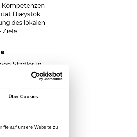
e Kompetenzen
ität
Białystok
ung
des
lokalen
e
Ziele
ie
von
Stadler
in
t
und
hat
die
rt, qualifizierte
moderne
Über Cookies
ziert.
Neben
onsstätten
in
rt
Środa
werden
riffe auf unsere Website zu
 macht Stadler