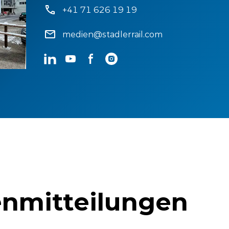
+41 71 626 19 19
medien@stadlerrail.com
LinkedIn
YouTube
Facebook
Instagram
nmitteilungen