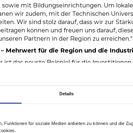
n
sowie
mit
Bildungseinrichtungen.
Um
lokal
anen wir
zudem,
mit
der
Technischen
Univers
iten.
Wir
sind
stolz
darauf,
dass
wir
zur
Stärk
eitragen
können
und
freuen
uns
darauf,
dies
seren Partnern in der Region zu erreichen.“
 –
Mehrwert für die Region und die Industr
r
ist
das
neuste
Beispiel
für
die
Investitionen
rnehmen
ist
in
diesem
Land
seit
2006
präsen
ttweise
ausgebaut. Es hat seine Werke erweite
eschaffen und zusammen
mit
lokalen
Partnern
Details
ge
für
Verkehrsbetriebe
in
ganz
Europa
produ
łystok
verfügt
Stadler
in
Polen
über
Produkti
a Wielkopolska. Das Werk in Siedlce produzie
e für polnische
und
ausländische
Kunden,
in
n, Funktionen für soziale Medien anbieten zu können und die Zug
für
Strassenbahnen
gefertigt.
Darüber hinaus
Cookies.