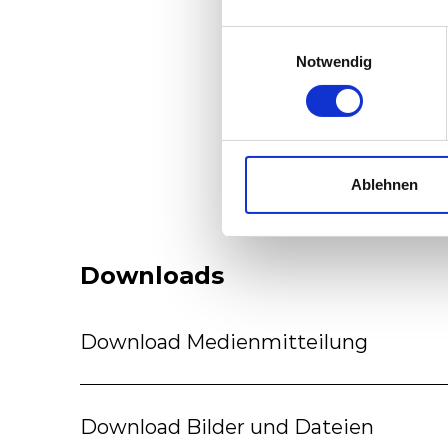
in Polen den Unte
über 980 Fahrzeu
Einwilligungsauswahl
Notwendig
seinen
verschied
Ablehnen
Downloads
Download Medienmitteilung
Download Bilder und Dateien