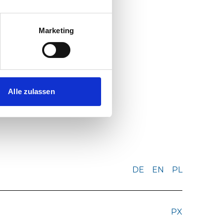
en
insgesamt
tigt Stadler an
Marketing
Alle zulassen
DE
EN
PL
PX