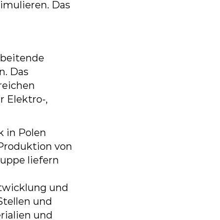
simulieren.
Das
rbeitende
n.
Das
reichen
ür
Elektro-,
k
in
Polen
Produktion
von
ruppe
liefern
twicklung
und
tellen und
rialien
und