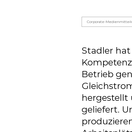
Corporate-Medienmittei
Stadler hat
Kompetenzz
Betrieb g
Gleichstro
hergestellt
geliefert. 
produzieren