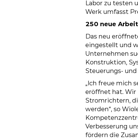
Labor zu testen 
Werk
umfasst
Pr
250 neue Arbeit
Das
neu
eröffnet
eingestellt
und
w
Unternehmen
su
Konstruktion,
Sy
Steuerungs- und
„Ich
freue
mich
s
eröffnet
hat.
Wir
Stromrichtern,
d
werden“,
so
Wiol
Kompetenzzent
Verbesserung un
fördern
die
Zusa