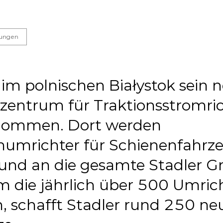
lungen
 im polnischen Białystok sein 
entrum für Traktionsstromric
enommen. Dort werden
mumrichter für Schienenfahrz
 und an die gesamte Stadler 
Um die jährlich über 500 Umric
, schafft Stadler rund 250 ne