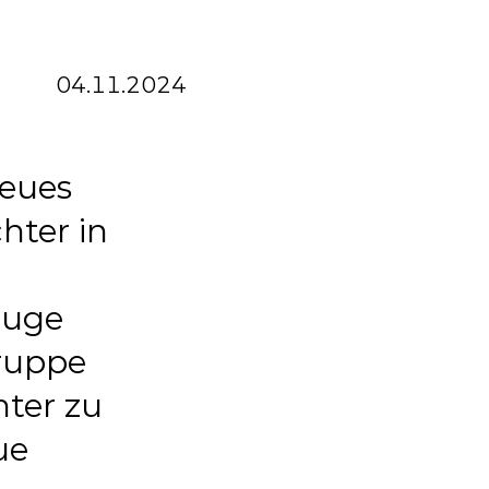
04.11.2024
neues
hter in
euge
Gruppe
hter zu
ue