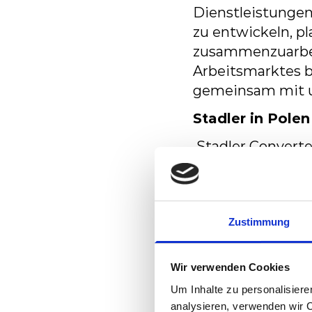
Dienstleistunge
zu entwickeln,
pl
zusammenzuarbe
Arbeitsmarktes
b
gemeinsam mit un
Stadler in Polen
Stadler
Converte
Polen.
Das
Unte
Aktivitäten
schri
Arbeitsplätze g
Schienenfahrzeu
Zustimmung
dem
Werk
in
Bia
Siedlce und Środ
Wir verwenden Cookies
Schienenfahrzeug
Um Inhalte zu personalisiere
Stahlkarosserien
analysieren, verwenden wir 