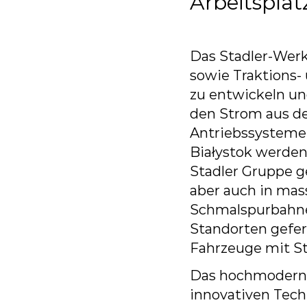
Arbeitsplät
Das
Stadler-Wer
sowie
Traktions-
zu
entwickeln
un
den Strom aus de
Antriebssysteme
Białystok werde
Stadler Gruppe ge
aber auch in ma
Schmalspurbahn
Standorten
gefer
Fahrzeuge
mit
S
Das
hochmodern
innovativen
Tech