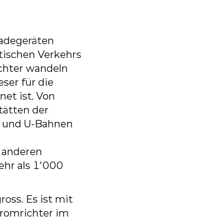
ladegeräten
tischen
Verkehrs
ichter wandeln
eser
für
die
gnet
ist.
Von
tätten der
en und U-Bahnen
anderen
ehr
als
1'000
ross.
Es
ist
mit
tromrichter im