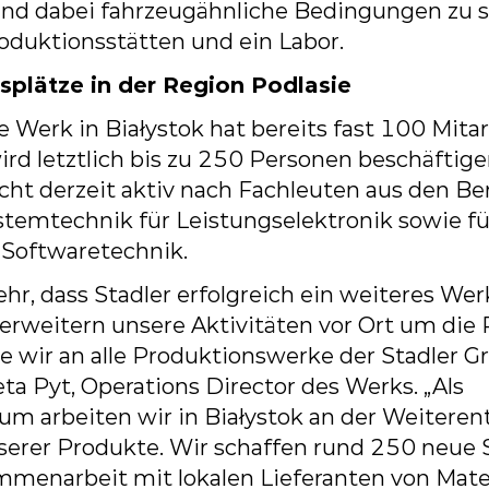
und
dabei
fahrzeugähnliche
Bedingungen
zu
oduktionsstätten
und
ein
Labor.
splätze in der Region Podlasie
e
Werk
in
Białystok
hat
bereits
fast
100
Mita
ird
letztlich
bis
zu
250
Personen
beschäftige
cht
derzeit
aktiv
nach
Fachleuten
aus
den
Be
stemtechnik
für
Leistungselektronik
sowie
f
 Softwaretechnik.
ehr,
dass
Stadler
erfolgreich
ein
weiteres
Wer
erweitern
unsere
Aktivitäten
vor
Ort
um
die
ie
wir
an
alle
Produktionswerke
der
Stadler
G
eta
Pyt,
Operations
Director
des
Werks.
„Als
rum
arbeiten
wir
in
Białystok
an
der
Weiteren
serer Produkte.
Wir schaffen rund
250 neue S
mmenarbeit
mit
lokalen
Lieferanten
von
Mate