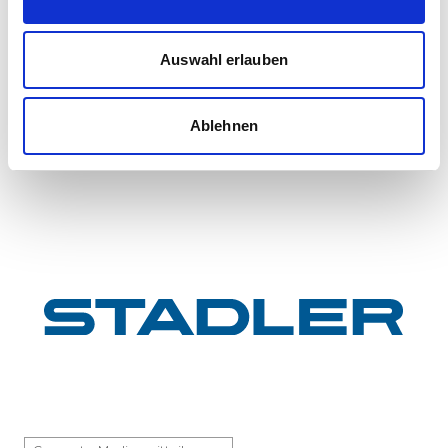
First train completed for GYSEV’s new
InterCity FLIRT fleet
GYSEV Ltd.’s procurement project for 11 FLIRT
Auswahl erlauben
InterCity electric multiple units has reached a
major milestone: the first vehicle has been
Ablehnen
completed at Stadle...