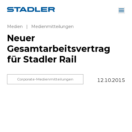
Über uns
Investor Relations
Medien
|
Medienmitteilungen
Zulieferer
Neuer
Downloads
Lösungen
Gesamtarbeitsvertrag
Deutsch
für Stadler Rail
Corporate-Medienmitteilungen
12.10.2015
InnoTrans