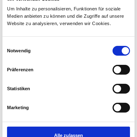
unterzeichnet und sich damit den ersten
Um Inhalte zu personalisieren, Funktionen für soziale
Lokomotivauftrag in Kanada ...
Medien anbieten zu können und die Zugriffe auf unsere
Website zu analysieren, verwenden wir Cookies.
Einwilligungsauswahl
Notwendig
Präferenzen
Statistiken
Marketing
Corporate-Medienmitteilungen
30.07.2026
New standard in Hungarian railway transport:
Alle zulassen