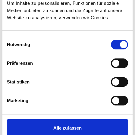
Lokomotivauftrag in Kanada ...
Um Inhalte zu personalisieren, Funktionen für soziale
Medien anbieten zu können und die Zugriffe auf unsere
Website zu analysieren, verwenden wir Cookies.
Einwilligungsauswahl
Notwendig
Präferenzen
Statistiken
Corporate-Medienmitteilungen
Marketing
30.07.2026
New standard in Hungarian railway transport:
First train completed for GYSEV’s new
Alle zulassen
InterCity FLIRT fleet