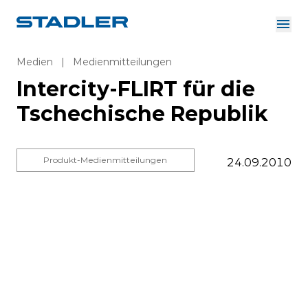
Über uns
Investor Relations
Medien
|
Medienmitteilungen
Zulieferer
Intercity-FLIRT für die
Downloads
Lösungen
Tschechische Republik
Deutsch
Karriere
Produkt-Medienmitteilungen
24.09.2010
InnoTrans