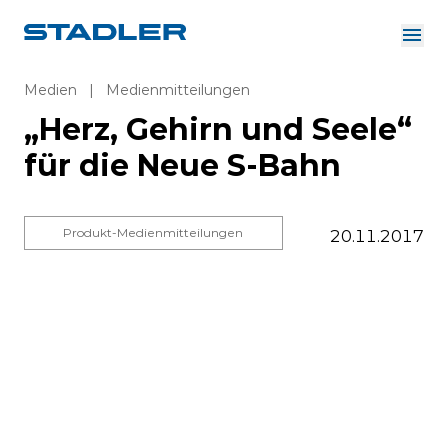
Über uns
Investor Relations
Medien
|
Medienmitteilungen
Zulieferer
„Herz, Gehirn und Seele“
Downloads
Lösungen
für die Neue S-Bahn
Deutsch
Karriere
Produkt-Medienmitteilungen
20.11.2017
InnoTrans