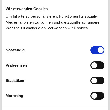
Personenverkehr in Kanada
Wir verwenden Cookies
Stadler hat mit VIA Rail Canada einen Vertrag
Um Inhalte zu personalisieren, Funktionen für soziale
über die Lieferung von 45 Hybridlokomotiven
Medien anbieten zu können und die Zugriffe auf unsere
unterzeichnet und sich damit den ersten
Website zu analysieren, verwenden wir Cookies.
Lokomotivauftrag in Kanada ...
Einwilligungsauswahl
Notwendig
Präferenzen
Statistiken
Marketing
Corporate-Medienmitteilungen