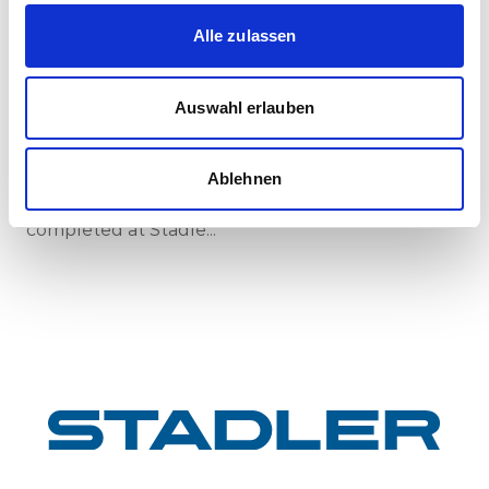
30.07.2026
Alle zulassen
New standard in Hungarian railway transport:
First train completed for GYSEV’s new
Auswahl erlauben
InterCity FLIRT fleet
GYSEV Ltd.’s procurement project for 11 FLIRT
InterCity electric multiple units has reached a
Ablehnen
major milestone: the first vehicle has been
completed at Stadle...