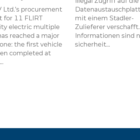
illegal Zugriff auf die
 Ltd.’s procurement
Datenaustauschplat
t for 11 FLIRT
mit einem Stadler-
ity electric multiple
Zulieferer verschafft
has reached a major
Informationen sind n
one: the first vehicle
sicherheit...
een completed at
..