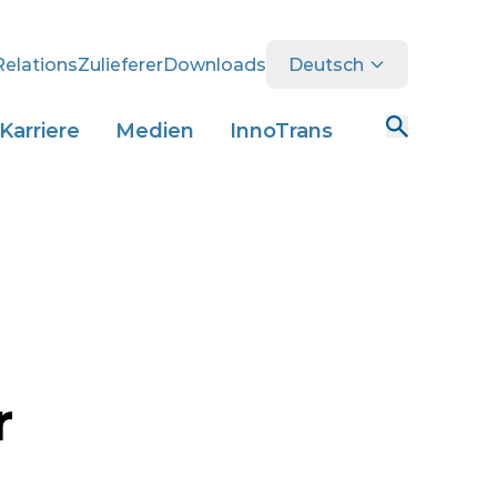
Relations
Zulieferer
Downloads
Deutsch
Karriere
Medien
InnoTrans
r