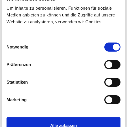
unterzeichnet und sich damit den ersten
Um Inhalte zu personalisieren, Funktionen für soziale
Lokomotivauftrag in Kanada ...
Medien anbieten zu können und die Zugriffe auf unsere
Website zu analysieren, verwenden wir Cookies.
Einwilligungsauswahl
Notwendig
Präferenzen
Statistiken
Marketing
Corporate-Medienmitteilungen
30.07.2026
New standard in Hungarian railway transport:
Alle zulassen