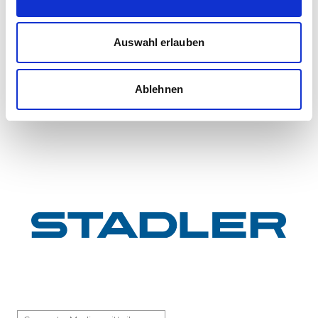
First train completed for GYSEV’s new
InterCity FLIRT fleet
GYSEV Ltd.’s procurement project for 11 FLIRT
Auswahl erlauben
InterCity electric multiple units has reached a
major milestone: the first vehicle has been
Ablehnen
completed at Stadle...