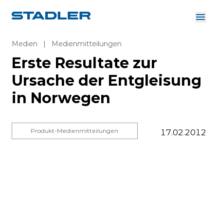
Über uns
Investor Relations
Medien
|
Medienmitteilungen
Zulieferer
Erste Resultate zur
Downloads
Lösungen
Ursache der Entgleisung
Deutsch
Karriere
in Norwegen
Produkt-Medienmitteilungen
17.02.2012
InnoTrans