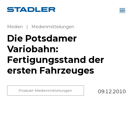
Über uns
Investor Relations
Medien
|
Medienmitteilungen
Zulieferer
Die Potsdamer
Downloads
Lösungen
Variobahn:
Deutsch
Karriere
Fertigungsstand der
ersten Fahrzeuges
InnoTrans
Produkt-Medienmitteilungen
09.12.2010