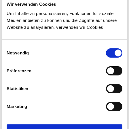
Stadler hat mit VIA Rail Canada einen Vertrag
Wir verwenden Cookies
über die Lieferung von 45 Hybridlokomotiven
Um Inhalte zu personalisieren, Funktionen für soziale
unterzeichnet und sich damit den ersten
Medien anbieten zu können und die Zugriffe auf unsere
Lokomotivauftrag in Kanada ...
Website zu analysieren, verwenden wir Cookies.
Einwilligungsauswahl
Notwendig
Präferenzen
Statistiken
Marketing
Corporate-Medienmitteilungen
30.07.2026