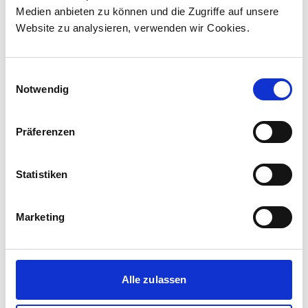
Medien anbieten zu können und die Zugriffe auf unsere
Website zu analysieren, verwenden wir Cookies.
Einwilligungsauswahl
Notwendig
Präferenzen
Statistiken
Corporate-Medienmitteilungen
Marketing
30.07.2026
New standard in Hungarian railway transport:
First train completed for GYSEV’s new
InterCity FLIRT fleet
Alle zulassen
GYSEV Ltd.’s procurement project for 11 FLIRT