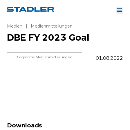
Über uns
Investor Relations
Medien
|
Medienmitteilungen
Zulieferer
DBE FY 2023 Goal
Downloads
Lösungen
Deutsch
Karriere
Corporate-Medienmitteilungen
01.08.2022
InnoTrans
Downloads