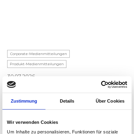
Corporate-Medienmitteilungen
Produkt-Medienmitteilungen
30.07.2026
Stadler liefert 45 Hybridlokomotiven für den
Personenverkehr in Kanada
Zustimmung
Details
Über Cookies
Stadler hat mit VIA Rail Canada einen Vertrag
über die Lieferung von 45 Hybridlokomotiven
unterzeichnet und sich damit den ersten
Wir verwenden Cookies
Lokomotivauftrag in Kanada ...
Um Inhalte zu personalisieren, Funktionen für soziale