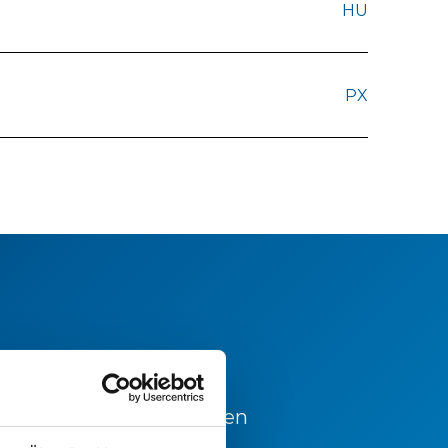
HU
PX
 und für weiterführenden
 sich gerne an unsere