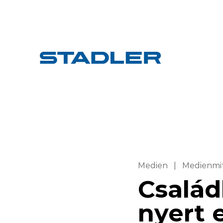
Medien
|
Medienmi
Család
nyert e