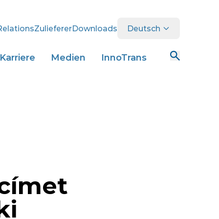
Relations
Zulieferer
Downloads
Deutsch
Karriere
Medien
InnoTrans
címet
ki