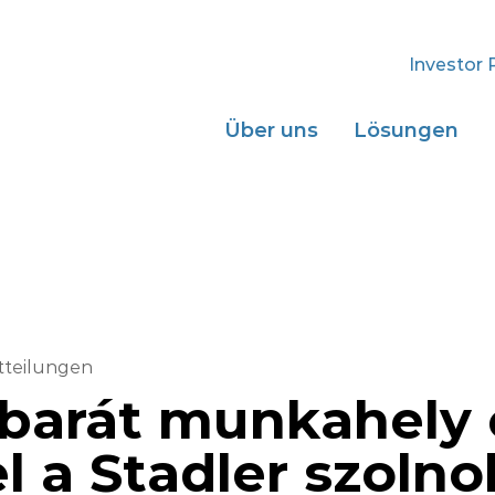
Investor 
Über uns
Lösungen
tteilungen
barát munkahely 
l a Stadler szolno