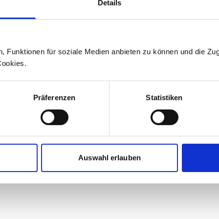
Details
Medienstelle wenden.
Medienstelle
n, Funktionen für soziale Medien anbieten zu können und die Zug
Cookies.
+41 71 626 19 19
medien@stadlerrail.com
Präferenzen
Statistiken
LinkedIn
YouTube
Facebook
Instagram
Auswahl erlauben