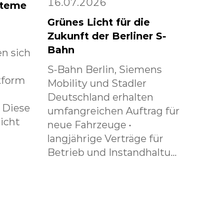
16.07.2026
steme
Grünes Licht für die
Zukunft der Berliner S-
Bahn
n sich
S-Bahn Berlin, Siemens
tform
Mobility und Stadler
Deutschland erhalten
. Diese
umfangreichen Auftrag für
icht
neue Fahrzeuge •
langjährige Verträge für
Betrieb und Instandhaltu...