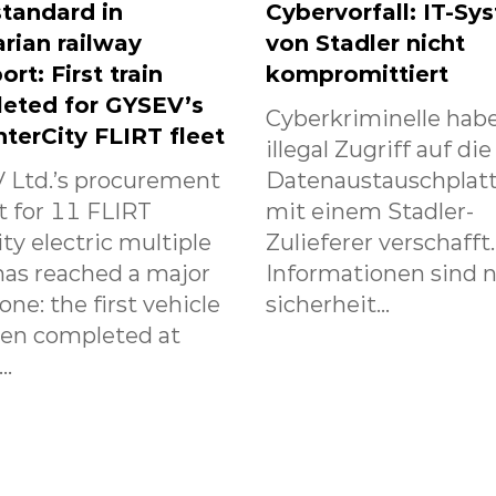
tandard in
Cybervorfall: IT-Sy
rian railway
von Stadler nicht
ort: First train
kompromittiert
eted for GYSEV’s
Cyberkriminelle habe
nterCity FLIRT fleet
illegal Zugriff auf die
 Ltd.’s procurement
Datenaustauschplat
t for 11 FLIRT
mit einem Stadler-
ity electric multiple
Zulieferer verschafft
has reached a major
Informationen sind n
one: the first vehicle
sicherheit...
een completed at
..