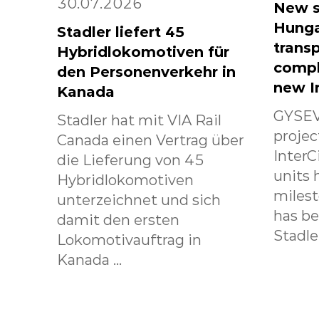
30.07.2026
New s
Hunga
Stadler liefert 45
transp
Hybridlokomotiven für
compl
den Personenverkehr in
new I
Kanada
GYSEV
Stadler hat mit VIA Rail
projec
Canada einen Vertrag über
InterC
die Lieferung von 45
units 
Hybridlokomotiven
milest
unterzeichnet und sich
has b
damit den ersten
Stadle.
Lokomotivauftrag in
Kanada ...