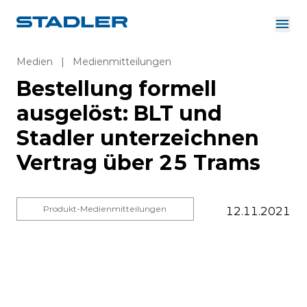
Über uns
Investor Relations
Medien
|
Medienmitteilungen
Zulieferer
Bestellung formell
Downloads
Lösungen
ausgelöst: BLT und
Deutsch
Karriere
Stadler unterzeichnen
Vertrag über 25 Trams
InnoTrans
Produkt-Medienmitteilungen
12.11.2021