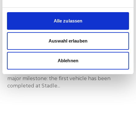
Corporate-Medienmitteilungen
Alle zulassen
30.07.2026
New standard in Hungarian railway transport:
Auswahl erlauben
First train completed for GYSEV’s new
InterCity FLIRT fleet
Ablehnen
GYSEV Ltd.’s procurement project for 11 FLIRT
InterCity electric multiple units has reached a
major milestone: the first vehicle has been
completed at Stadle...