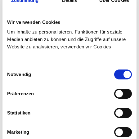
Zustimmung
Details
Über Cookies
30.07.2026
Stadler liefert 45 Hybridlokomotiven für den
Wir verwenden Cookies
Personenverkehr in Kanada
Um Inhalte zu personalisieren, Funktionen für soziale
Stadler hat mit VIA Rail Canada einen Vertrag
Medien anbieten zu können und die Zugriffe auf unsere
über die Lieferung von 45 Hybridlokomotiven
Website zu analysieren, verwenden wir Cookies.
unterzeichnet und sich damit den ersten
Lokomotivauftrag in Kanada ...
Einwilligungsauswahl
Notwendig
Präferenzen
Statistiken
Marketing