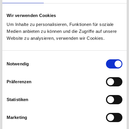
Stadler liefert 45 Hybridlokomotiven für den
Personenverkehr in Kanada
Wir verwenden Cookies
Stadler hat mit VIA Rail Canada einen Vertrag
Um Inhalte zu personalisieren, Funktionen für soziale
über die Lieferung von 45 Hybridlokomotiven
Medien anbieten zu können und die Zugriffe auf unsere
unterzeichnet und sich damit den ersten
Website zu analysieren, verwenden wir Cookies.
Lokomotivauftrag in Kanada ...
Einwilligungsauswahl
Notwendig
Präferenzen
Statistiken
Marketing