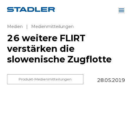
Über uns
Investor Relations
Medien
|
Medienmitteilungen
Zulieferer
26 weitere FLIRT
Downloads
Lösungen
verstärken die
Deutsch
Karriere
slowenische Zugflotte
Produkt-Medienmitteilungen
28.05.2019
InnoTrans