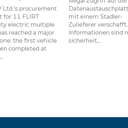
illegal Zugriff auf die
 Ltd.’s procurement
Datenaustauschplat
t for 11 FLIRT
mit einem Stadler-
ity electric multiple
Zulieferer verschafft
has reached a major
Informationen sind n
one: the first vehicle
sicherheit...
een completed at
..