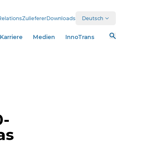
Relations
Zulieferer
Downloads
Deutsch
Karriere
Medien
InnoTrans
0-
as