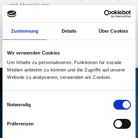
und Abwicklung.
Zustimmung
Details
Über Cookies
Technisches Know-how
Vertrauen Sie auf unsere kompetente
Wir verwenden Cookies
Unterstützung.
Um Inhalte zu personalisieren, Funktionen für soziale
Medien anbieten zu können und die Zugriffe auf unsere
Website zu analysieren, verwenden wir Cookies.
Ihr Kontakt
Einwilligungsauswahl
Notwendig
Wo andere Probleme sehen, schaffen wir für Sie
Lösungen, die ökologisch und wirtschaftlich
begeistern. Bei uns stehen Zuverlässigkeit und
Präferenzen
höchste Qualität an erster Stelle. Und wir