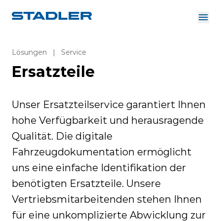
Über uns
Investor Relations
Lösungen
|
Service
Zulieferer
Ersatzteile
Downloads
Lösungen
Deutsch
Karriere
Unser Ersatzteilservice garantiert Ihnen
hohe Verfügbarkeit und herausragende
Qualität. Die digitale
InnoTrans
Fahrzeugdokumentation ermöglicht
uns eine einfache Identifikation der
benötigten Ersatzteile. Unsere
Vertriebsmitarbeitenden stehen Ihnen
für eine unkomplizierte Abwicklung zur