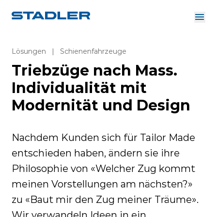
Über uns
Investor Relations
Lösungen
|
Schienenfahrzeuge
Zulieferer
Triebzüge nach Mass.
Downloads
Lösungen
Deutsch
Individualität mit
Karriere
Modernität und Design
Nachdem Kunden sich für Tailor Made
InnoTrans
entschieden haben, ändern sie ihre
Philosophie von «Welcher Zug kommt
meinen Vorstellungen am nächsten?»
zu «Baut mir den Zug meiner Träume».
Wir verwandeln Ideen in ein