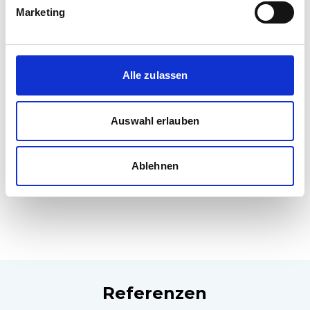
Marketing
Spurweite
Meter- bis Normalspur
Alle zulassen
Spannungssystem
600 V DC - 750 V DC / + 1500 V DC / + 15 kV
Auswahl erlauben
AC / + 25 kV AC
Fussboden
Ablehnen
100% Niederflur von Endtür zu Endtür
Referenzen