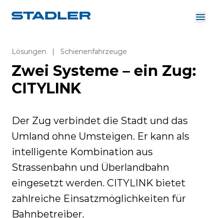
Über uns
Investor Relations
Lösungen
|
Schienenfahrzeuge
Zulieferer
Zwei Systeme – ein Zug:
Downloads
Lösungen
Deutsch
CITYLINK
Karriere
Der Zug verbindet die Stadt und das
Umland ohne Umsteigen. Er kann als
InnoTrans
intelligente Kombination aus
Strassenbahn und Überlandbahn
eingesetzt werden. CITYLINK bietet
zahlreiche Einsatzmöglichkeiten für
Bahnbetreiber.