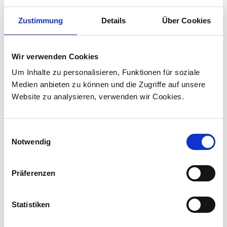
heraus entstanden ist, die Stadt mit dem Umland
umsteigefrei zu verbinden. Der CITYLINK ist für
Zustimmung
Details
Über Cookies
den Betrieb auf dem innerstädtischen
Strassenbahn- und Stadtbahnnetz sowie auf
regionalen Bahnlinien konzipiert. Mit fast 500
Wir verwenden Cookies
verkauften Fahrzeugen ist der CITYLINK von
Um Inhalte zu personalisieren, Funktionen für soziale
Stadler zur weltweiten Referenz im
Medien anbieten zu können und die Zugriffe auf unsere
Strassenbahnsegment geworden.
Website zu analysieren, verwenden wir Cookies.
Einwilligungsauswahl
Spezifikationen
Notwendig
Antrieb
Elektrisch / Elektrisch MS / Elektrisch + Diesel
Präferenzen
/ Elektrisch + Batterie
Statistiken
Maximale Geschwindigkeit
100 km/h