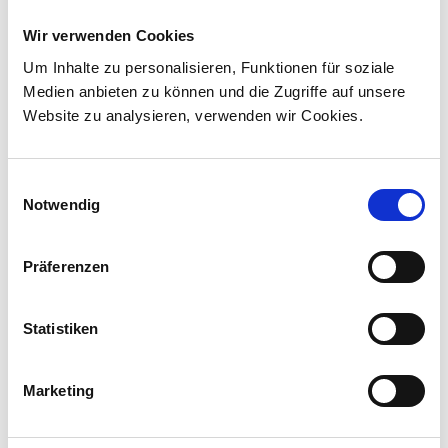
keit/Sicherheit
Wir verwenden Cookies
Technisch optimiertes Fahrzeug auf
Um Inhalte zu personalisieren, Funktionen für soziale
Bedürfnisse des Betreibers
Medien anbieten zu können und die Zugriffe auf unsere
Website zu analysieren, verwenden wir Cookies.
Einsatz von wartungsfreien Komponenten
Verbesserte Zugänglichkeit zu
Einwilligungsauswahl
Wartungsbereichen
Notwendig
Digitale Übertragung von Telemetrie-Daten
für den Wartungsbetries
Präferenzen
Videoüberwachung
Statistiken
Medienmitteilungen
Marketing