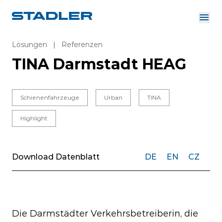
Über uns
Investor Relations
Lösungen
|
Referenzen
Zulieferer
TINA Darmstadt HEAG
Downloads
Lösungen
Deutsch
Karriere
Schienenfahrzeuge
Urban
TINA
Highlight
InnoTrans
Download Datenblatt
DE
EN
CZ
Die Darmstädter Verkehrsbetreiberin, die