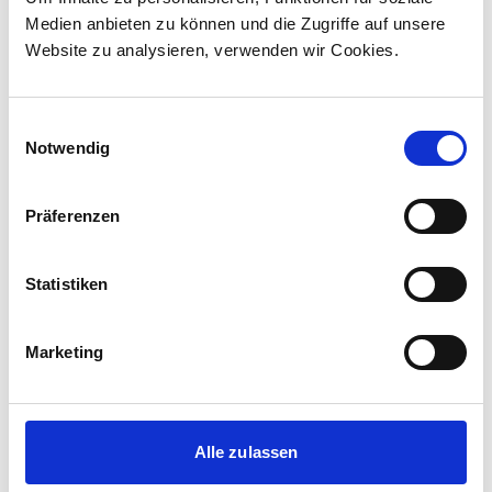
Medien anbieten zu können und die Zugriffe auf unsere
Redundante Antriebssteuerung,
Website zu analysieren, verwenden wir Cookies.
bestehend aus vier Antriebssträngen mit
wassergekühlten IGBT-Stromrichtern
Einwilligungsauswahl
Fahrzeugleittechnik mit Zugbus und
Notwendig
Diagnoserechner (CAN-open Bus)
Präferenzen
Medienmitteilungen
Statistiken
Marketing
Alle zulassen