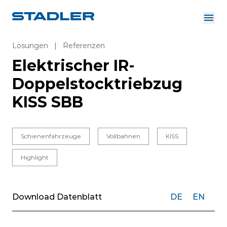
Über uns
Investor Relations
Lösungen
|
Referenzen
Zulieferer
Elektrischer IR-
Downloads
Lösungen
Doppelstocktriebzug
Deutsch
Karriere
KISS SBB
Schienenfahrzeuge
Vollbahnen
KISS
InnoTrans
Highlight
Download Datenblatt
DE
EN