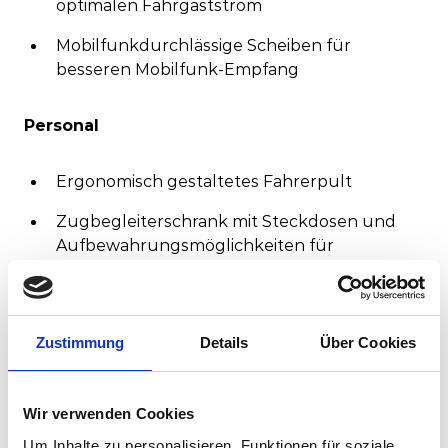
optimalen Fahrgaststrom
Mobilfunkdurchlässige Scheiben für
besseren Mobilfunk-Empfang
Personal
Ergonomisch gestaltetes Fahrerpult
Zugbegleiterschrank mit Steckdosen und
Aufbewahrungsmöglichkeiten für
persönliche Gegenstände
Verbesserte Bedingungen für das
Reinigungspersonal in Zonen hoher
Zustimmung
Details
Über Cookies
Schmutzansammlung
Zuverlässigkeit / Verfügbarkeit / Wartbarkeit
Wir verwenden Cookies
/ Sicherheit
Um Inhalte zu personalisieren, Funktionen für soziale