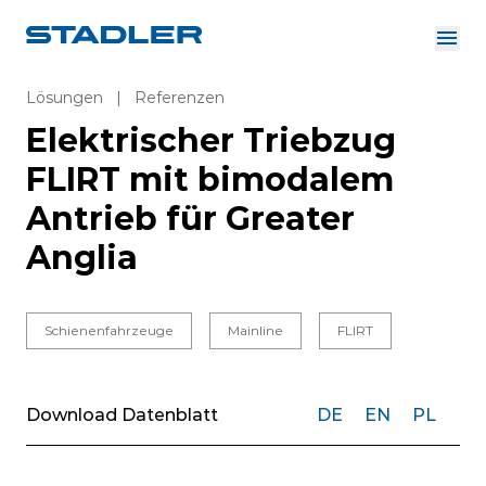
Über uns
Investor Relations
Lösungen
|
Referenzen
Zulieferer
Elektrischer Triebzug
Downloads
Lösungen
FLIRT mit bimodalem
Deutsch
Karriere
Antrieb für Greater
Anglia
InnoTrans
Schienenfahrzeuge
Mainline
FLIRT
Download Datenblatt
DE
EN
PL