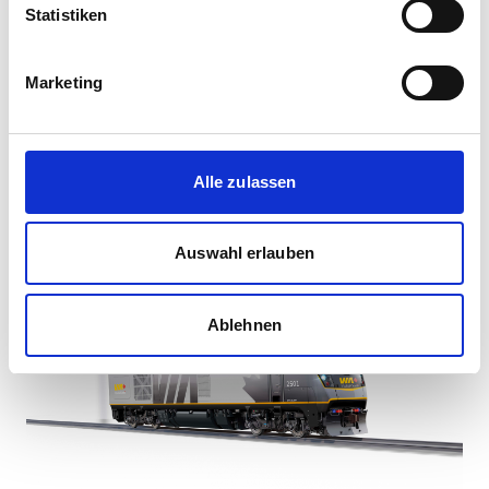
Leichter Zugang für Wartung
Statistiken
Vorbereitet für ETCS-Installation
Marketing
Fahrzeugleittechnik mit Zugbus und
Diagnoserechner (CAN-open Bus)
Alle zulassen
Medienmitteilungen
Auswahl erlauben
Ablehnen