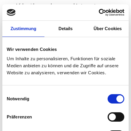
Videoüberwachung und Internetzugang
über WLAN
Personal
Zustimmung
Details
Über Cookies
Separater Zugang für Lokführer
Wir verwenden Cookies
Ergonomisch gestaltetes Fahrerpult
Um Inhalte zu personalisieren, Funktionen für soziale
Medien anbieten zu können und die Zugriffe auf unsere
Website zu analysieren, verwenden wir Cookies.
Zuverlässigkeit / Verfügbarkeit / Wartbarkeit
/ Sicherheit
Einwilligungsauswahl
Redundanter Antriebsstrang mit
Notwendig
wassergekühlten IGBT-Stromrichtern
Powerpack mit redundanten Dieselmotor-
Präferenzen
Generatoren